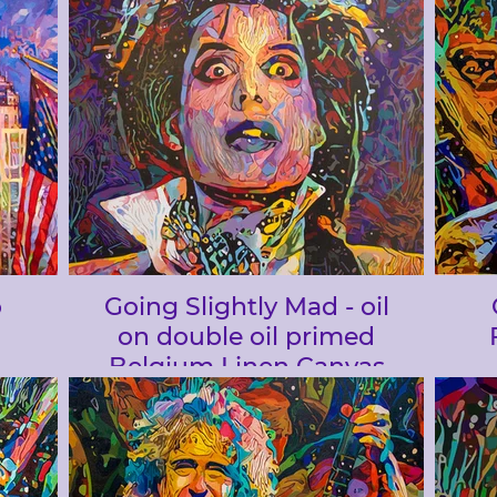
o
Going Slightly Mad - oil
on double oil primed
Belgium Linen Canvas
95 x 90 cm
Be