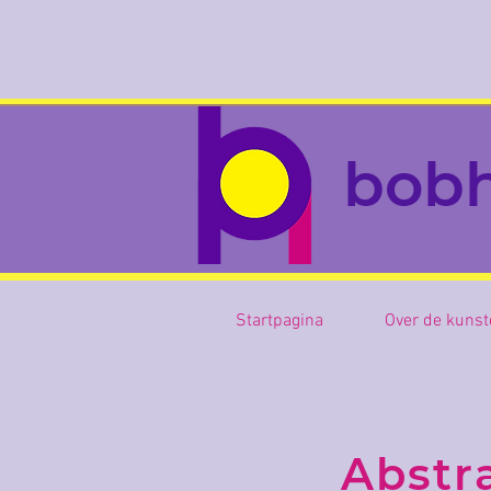
bob
Startpagina
Over de kunst
Abstr