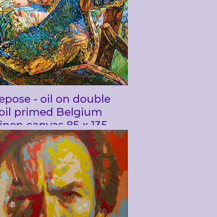
epose - oil on double
oil primed Belgium
inen canvas 85 x 135
cm