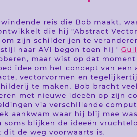
pwindende reis die Bob maakt, waa
 ontwikkelt die hij "Abstract Vect
 om zijn schilderijen te verandere
stijl naar AVI begon toen hij '
Gull
roberen, maar wist op dat moment 
ed idee om het concept van een a
acte, vectorvormen en tegelijkerti
hilderij te maken. Bob bracht veel
eren met nieuwe ideeën op zijn c
eldingen via verschillende comp
lek aankwam waar hij blij mee was
n soms blijken de ideeën vruchtelo
 dit de weg voorwaarts is.