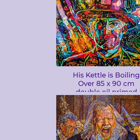
His Kettle is Boiling
Over 85 x 90 cm
double oil primed
Belgium Linen canvas