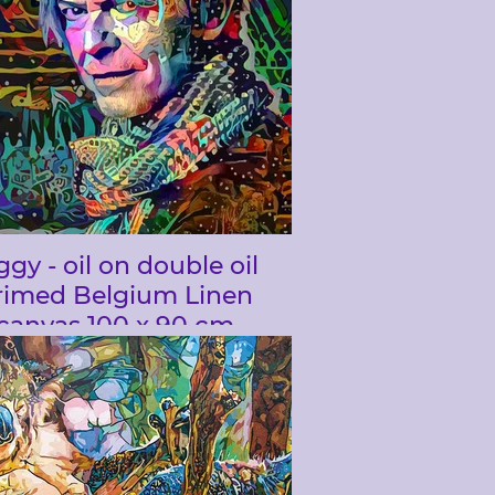
ggy - oil on double oil
rimed Belgium Linen
canvas 100 x 90 cm