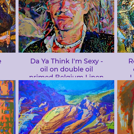
e
Da Ya Think I'm Sexy -
R
oil on double oil
primed Belgium Linen
L
as
canvas 75 x 70 cm