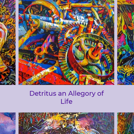
Detritus an Allegory of
Life