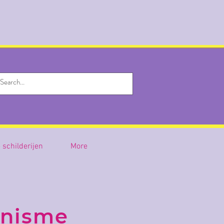
e schilderijen
More
onisme