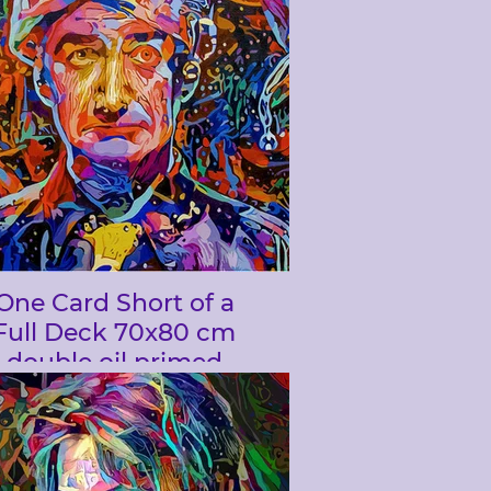
One Card Short of a
Full Deck 70x80 cm
double oil primed
lgium Linen canvas .