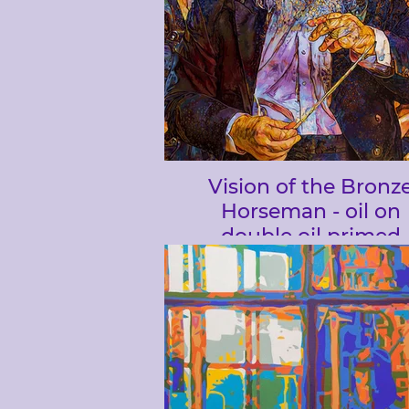
Vision of the Bronz
Horseman - oil on
double oil primed
Belgium Linen canv
95 x 105 cm