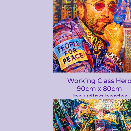
Working Class Her
90cm x 80cm
including border
copy.jpg