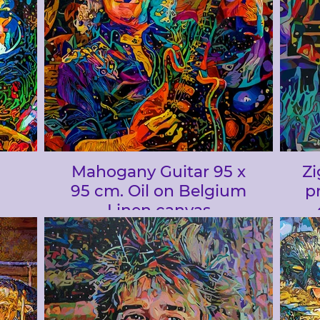
Mahogany Guitar 95 x
Zi
95 cm. Oil on Belgium
p
Linen canvas
 .