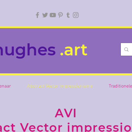
hughes
.art
enaar
Abstract Vector impressionisme
Traditionel
AVI
act Vector impressi