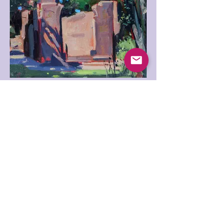
te schilderen
St Catherines Chapel (Lydiate
Abbey) 30 x 30 cm
Dit is een bijzonder rustige en mooie plek
om te schilderen, ik heb deze plek in de
sneeuw en in de hitte van de zomer
geschilderd. toen ik deze scène
schilderde, was het een van de heetste
dagen in de zomer. Ik wist het toen niet,
maar deze plek was een warmteval, ik
was maar iets meer dan een uur aan het
schilderen toen ik me ongemakkelijk
begon te voelen, het water in mijn fles was
warm geworden en ik kon me niet
concentreren, de hitte begon me te raken .