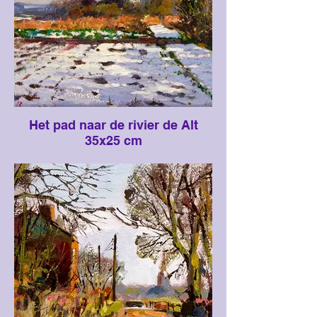
Het pad naar de rivier de Alt
35x25 cm
Op deze specifieke dag in februari
slaagde ik erin om in zes uur tijd drie
schilderijen uit te voeren. Alle drie de
schilderijen zijn op een paar meter afstand
van elkaar geschilderd en zoals je kunt
zien veranderde het landschap van
sneeuw in bijna geen sneeuw. Ik
schilderde deze scène samen met mijn
vriend Roger Jenkins, we waren tot onze
enkels in de sneeuw aan het schilderen
van dit serene landschap, denkend dat we
de enige mensen in de buurt waren, toen
zagen we een stroom mensen dit pad