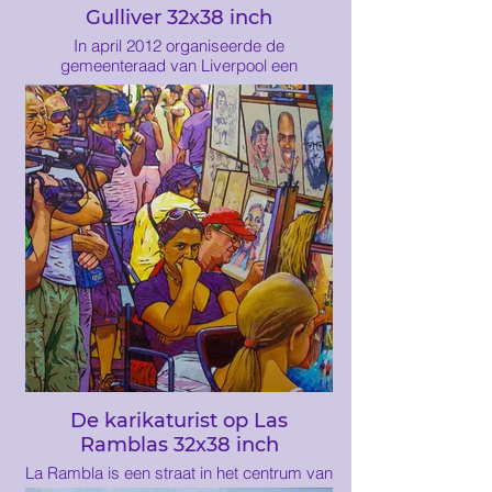
Gulliver 32x38 inch
In april 2012 organiseerde de
gemeenteraad van Liverpool een
spectaculair evenement ter herdenking
van de 100ste verjaardag van het tot
zinken brengen van de Titanic die werd
geregistreerd in Liverpool. In het weekend
van 22 april kwamen honderdduizenden
mensen samen in Liverpool om een vijftien
meter lange reus gekleed in een duikpak
en zijn kleindochter en een enorme zwarte
hond te zien. De gebeurtenissen van dat
weekend inspireerden me om
&#39;Gulliver&#39; te schilderen
De karikaturist op Las
Ramblas 32x38 inch
La Rambla is een straat in het centrum van