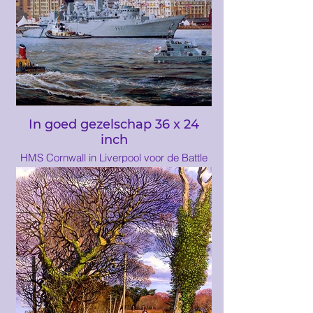
In goed gezelschap 36 x 24
inch
HMS Cornwall in Liverpool voor de Battle
of the Atlantic Commemorations in 1993
(B93). HMS Cornwall was het schip in het
centrum van een internationaal incident
met Iran op 23 maart 2007, vijftien Royal
Navy-personeelsleden van HMS Cornwall
waren op zoek naar een koopvaardijschip
toen ze werden omsingeld door de marine
van de Iraanse Revolutionaire Garde en
werden vastgehouden voor de Iran-Irak
kust. ... De vijftien personeelsleden
werden dertien dagen later, op 4 april
2007, vrijgelaten.