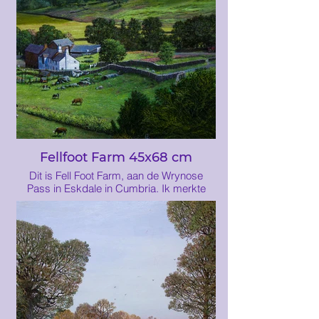
geïnspireerd
Fellfoot Farm 45x68 cm
Dit is Fell Foot Farm, aan de Wrynose
Pass in Eskdale in Cumbria. Ik merkte
deze boerderij op toen ik over de pas reed
vanuit de Langdale Valley, maar vele jaren
later besloot ik hem te schilderen