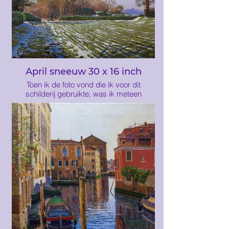
April sneeuw 30 x 16 inch
Toen ik de foto vond die ik voor dit
schilderij gebruikte, was ik meteen
gefascineerd door de kleuren van de
bomen op de achtergrond en de algehele
serene aard van de scène.De warme
Burnt Sienna-kleur van de bomen
contrasteert met het koele
ultramarijnblauw van de sneeuw in de
schaduwen. April kan je er nog steeds aan
herinneren dat de winter nog niet klaar is
met jou.