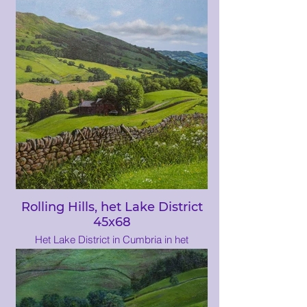
Barcelona. Het is een met bomen
omzoomde voetgangersstraat en strekt
zich uit over 1,2 km en verbindt het Plaça
de Catalunya in het midden met het
monument van Christopher Columbus in
Port Vell. La Rambla vormt de grens
tussen de wijken Barri Gòtic in het oosten
en El Raval in het westen. Dit schilderij is
geïnspireerd op een bezoek aan de stad
Rolling Hills, het Lake District
45x68
Het Lake District in Cumbria in het
noorden van Engeland is misschien wel
de mooiste plek van het land, met zijn
glooiende heuvels, landbouwgrond en
meren. Deze en andere schilderijen in
deze galerie zijn door deze plek