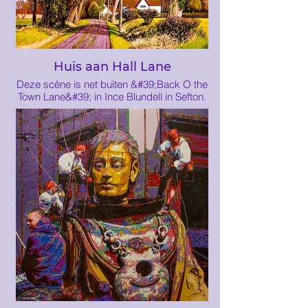
Huis aan Hall Lane
Deze scène is net buiten &#39;Back O the
Town Lane&#39; in Ince Blundell in Sefton.
Het is een rijke boerengemeenschap
verspreid over een groot deel van de
westkust aan de Merseyside